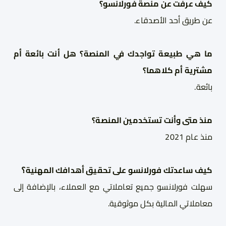
كيف عرفت عن منصة 
فورلانسو
؟
عن طريق 
أ
حد الأصدقاء
.
ما هي طبيعة تواجدك في المنصة؟ هل أنت
بائع
ة
أم
مشتري
ة
أم كلاهما؟
بائع
ة
.
منذ متى وأنت تستخدم
ين
 المنصة؟
منذ عام 
2021
كيف ساعدتك 
فورلانسو
 على تحقيق أهدافك 
المهنية
؟
سهلت 
فورلانسو 
جميع تعاملاتي مع العملاء، بالإضافة 
إلى
معاملاتي الما
ل
ية بكل موثوقية
.