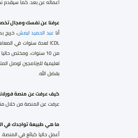
أعماله عن بعد. كما سيقدم نص
عرفنا عن نفسك ومجال تخصص
أنا
عبد الحميد ايمش
، خريج ب
ICDL
لعدة سنوات في المعاهد
من 10 سنوات، ومختص حاليا في برمجة ملفات
تعليمية للبرنامجين توصل المتد
بفضل الله
.
كيف عرفت عن منصة فورلان
عرفت عن المنصة من خلال منش
ما هي طبيعة تواجدك في الم
أعمل حاليا كبائع في المنصة.