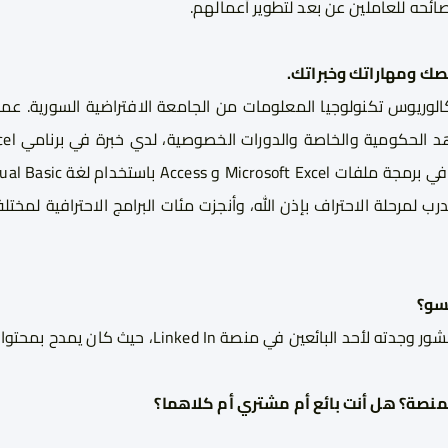
ائحه للعاملين عن بعد لتطوير أعمالهم.
ك ومهاراتك وخبراتك.
كالوريوس تكنولوجيا المعلومات من الجامعة الافتراضية السورية. عم
 الحكومية والخاصة والدورات الخصوصية، لدي خبرة في برنامي
cel
Microsoft Excel
و
Access
باستخدام لغة
ual Basic
رب لمرحلة الاحتراف بإذن الله، و
أنجزت مئات البرامج الاحترافية لمخ
سو؟
ور وجدته لأحد البائعين في منصة
Linked In
، حيث كان يمدح بمحتواه
نصة؟ هل أنت بائع أم مشتري أم كلاهما؟