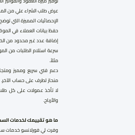
توفير ميزة العقود والفواتير 
عرض طلب الشراء علي من المن
الإحصائيات المميزة التي توضح
حفظ بيانات العملاء في المو
إضافة عدد غير محدود من الخ
سرعة استلام الطلبات من المو
مثلاً.
دعم فني سريع ومميز ومتجاو
منحاز لطرف على حساب الآخر.
لا تأخذ عمولات على كل طلب
والأرباح.
ما هو تقييمك لخدمات السحب
وفرت لي فورلانسو خدمات سحب 