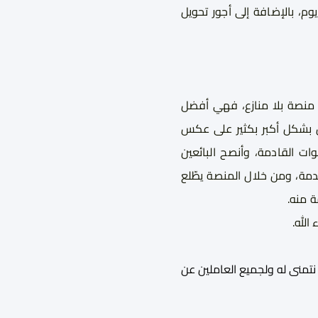
يل الأموال إلى حسابي بأقل من يومين على عكس باقي المنصات التي تعلق المبلغ لمدة 14 يوم، بالإضافة إلى أجور تحويل
منصة بلا منازع، فهي أفضل
مل بشكل أكبر بكثير على عكس
ات القادمة، وأنصح البائعين
مة، ومن خلال المنصة يطّلع
 منه.
الله.
نتمنى له ولجميع العاملين عن