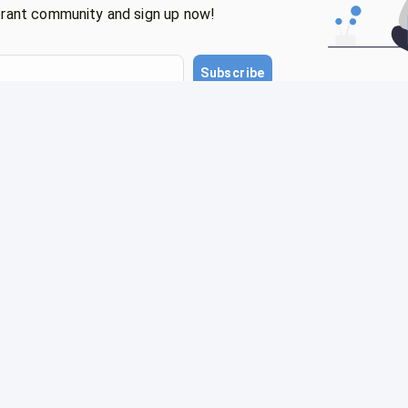
ibrant community and sign up now!
Subscribe
Help
Follow Us
s
Blog
LinkedIn