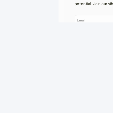
potential. Join our v
About platform
Guarantee Your Right
Who We Are?