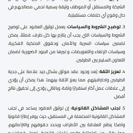
الشركة والمستقل أو الموظف وثيقة رسمية تحمي مصالحهم في
حال وقوع أي خلافات مستقبلية.
3.
توضيح الشروط والسياسات
: يعمل توثيق العقود على توضيح
الشروط والسياسات التي يجب أن يلتزم بها كل طرف. فمثلاً، يمكن
تضمين سياسات السرية والأمان، وحقوق الملكية الفكرية،
وسياسات الإلغاء والتعويضات، وغيرها من البنود الضرورية لضمان
التعاون السليم بين الطرفين.
4.
تعزيز الثقة
: يُعد وجود عقد موثق بشكل جيد علامة على جدية
الطرفين واحترافيتهم، مما يعزز الثقة بينهما. هذا يمكن أن يؤدي
إلى علاقات عمل أكثر استقرارًا وثقة، وبالتالي يؤدي إلى تحقيق نتائج
أفضل.
5.
تجنب المشاكل القانونية
: إن توثيق العقود يساعد في تجنب
المشاكل القانونية المحتملة في المستقبل، حيث يوفر إطارًا قانونيًا
واضحًا ينظم العلاقة بين الأطراف ويحدد حقوقهم والتزاماتهم،
مما يقلل من احتمالية وقوع نزاعات قانونية. تعمل فورلانسو