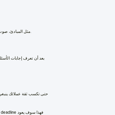
أهم الخطوط العريضة للعلامة التجارية Brand Guidelines مثل المبادئ، صوت العلامة التجارية ونبرة الصوت….إلخ.
بعد أن تعرف إجابات الأسئل
حتى تكسب ثقة عملائك ينبغي