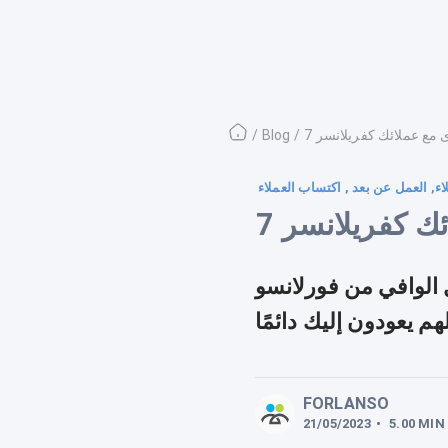
دى مع عملائك كفريلانسر
/
Blog
/
اء, العمل عن بعد , اكتساب العملاء
ئك كفريلانسر
 الوافي من فورلانسو
م يعودون إليك دائمًا
FORLANSO
21/05/2023
•
5.00
MIN