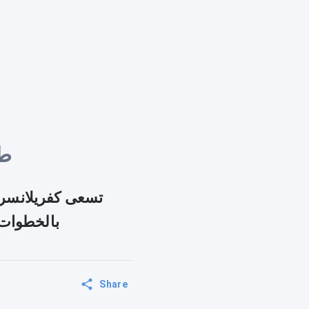
7 
تسعى كفريلانسر ل
بالخطوات ا
Share