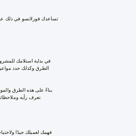
تساعدك فورلانسو في ذلك عن 
في بداية استلامك للمشرو
الطرق وكذلك حدد مواعيد 
بناءً على هذه الطرق والمو
تعرف رأيه وملاحظاته عن عملك وكيف أفاد العلامة التجارية؛ كل هذا سيؤدي إلى شعور العميل بمدى اهتمامك بالمشروع.
فهمك لعميلك جيدًا ولاحتي