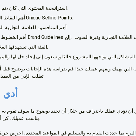
استراتيجية المحتوى التي كان يتم الاعتماد عليها في السابق.
أهم النقاط التي تميز الخدمة أو المنتج Unique Selling Points.
أهم المنافسين للعلامة التجارية المباشرين وغير المباشرين.
الفئة التي تستهدفها العلامة التجارية وأهم صفاتها.
المشاكل التي يواجهها المشروع حاليًا ويسعون إلى إيجاد حل لها والميزانية المتاحة للقيام بذلك.
ة التي تهمك وتفهم عميلك جيدًا قم بدراسة هذه الإجابات بوضوح قبل
تطلب الإذن من العميل أن تقوم بتسجيل أول اجتماع.
أدي 
 أن تؤدي عملك باحتراف من خلال أن تحدد بوضوح ما سوف تقوم به و
يناسب عميلك، كن أمينًا واحترافيًا في قيامك بذلك.
التزم بما حددت القيام به والتسليم في المواعيد المحددة، احرص حرصًا شديدًا ألا تفوت