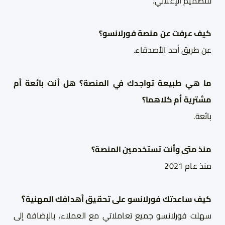
للتصميم الإعلاني
.
كيف عرفت عن منصة 
فورلانسو
؟
عن طريق 
أ
حد الأصدقاء
.
ما هي طبيعة تواجدك في المنصة؟ هل أنت
بائع
ة
أم
مشتري
ة
أم كلاهما؟
بائع
ة
.
منذ متى وأنت تستخدم
ين
 المنصة؟
منذ عام 
2021
كيف ساعدتك 
فورلانسو
 على تحقيق أهدافك 
المهنية
؟
سهلت 
فورلانسو 
جميع تعاملاتي مع العملاء، بالإضافة 
إلى