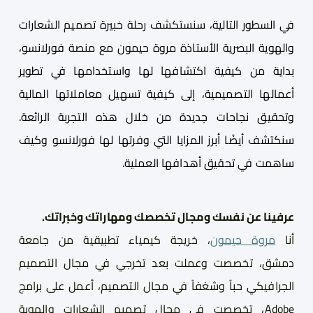
في السطور التالية، سنستكشف رحلة خبيرة تصميم الشعارات
والهوية البصرية الأستاذة مروة حيمون مع منصة فورلانسو،
بداية من كيفية اكتشافها لها واستخدامها في تطوير
أعمالها التصميمية، إلى كيفية تسهيل معاملاتها المالية
وتحقيق نجاحات جديدة من خلال هذه التجربة الرائعة.
سنكتشف أيضًا أبرز المزايا التي وفرتها لها فورلانسو وكيف
ساهمت في تحقيق أهدافها العملية
.
عرف
ي
نا عن نفسك ومجال تخصصك ومهاراتك وخبراتك.
أنا
مروة حيمون
،
خريجة كيمياء تطبيقية من جامعة
دمشق،
تخصصت وعملت بعد تخرجي في مجال التصميم
الجرافيكي حباً وشغفاً في مجال التصميم، أعمل على برامج
Adobe
،
تخصصت في مجال تصميم الشعارات والهوية